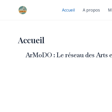
Skip
to
Accueil
A propos
M
content
Accueil
ArMoDO : Le réseau des Arts