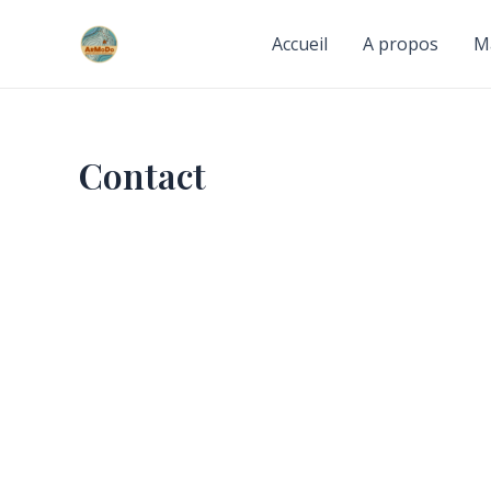
Skip
to
Accueil
A propos
M
content
Contact