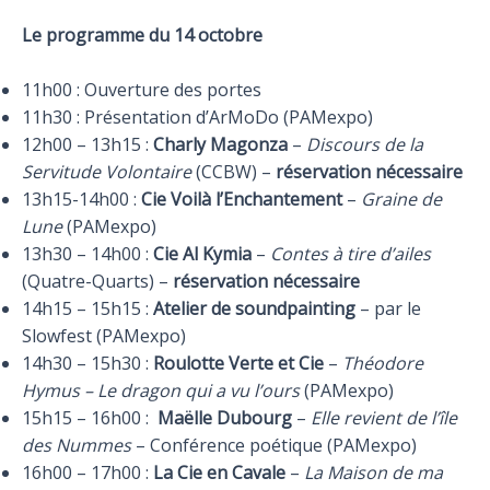
Le programme du 14 octobre
11h00 : Ouverture des portes
11h30 : Présentation d’ArMoDo (PAMexpo)
12h00 – 13h15 :
Charly Magonza
–
Discours de la
Servitude Volontaire
(CCBW) –
réservation nécessaire
13h15-14h00 :
Cie Voilà l’Enchantement
–
Graine de
Lune
(PAMexpo)
13h30 – 14h00 :
Cie Al Kymia
–
Contes à tire d’ailes
(Quatre-Quarts) –
réservation nécessaire
14h15 – 15h15 :
Atelier de soundpainting
– par le
Slowfest (PAMexpo)
14h30 – 15h30 :
Roulotte Verte et Cie
–
Théodore
Hymus
– Le dragon qui a vu l’ours
(PAMexpo)
15h15 – 16h00 :
Maëlle Dubourg
–
Elle revient de l’île
des Nummes
– Conférence poétique (PAMexpo)
16h00 – 17h00 :
La Cie en Cavale
–
La Maison de ma