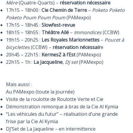
Mère
(Quatre-Quarts) –
réservation nécessaire
17h15 – 18h00 :
Cie Chemin de Terre
–
Poketo Poketo
Poketo Poum Poum Poum
(PAMexpo)
17h15 – 18h45 :
Slowfest-revue
18h15 – 18h55 :
Théâtre Ailé
–
Immondices
(CCBW)
19h15 – 20h25 :
Les Royales Marionnettes
–
Poucet à
bicyclettes
(CCBW) –
réservation nécessair
e
20h45 – 22h15 :
KermesZ à l’Est
(PAMexpo)
22h15 – 1h :
La Jacqueline
,
DJ set
(PAMexpo)
Mais aussi :
Au PAMexpo (toute la journée)
Visite de la roulotte de Roulotte Verte et Cie
Démonstration remorque à bras de la Cie Al Kymia
“Les véhicules du futur” – réalisation d’une grande
frise par la Cie Al Kymia
DJ’Set de La Jaqueline – en intermittence