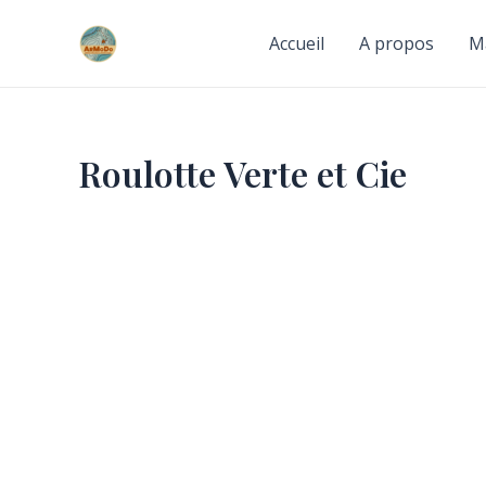
Skip
to
Accueil
A propos
M
content
Roulotte Verte et Cie