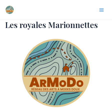
Skip
Mai
to
Men
content
Les royales Marionnettes