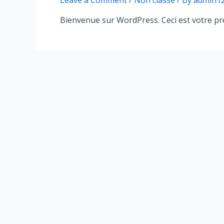
Leave a Comment
/
Non classé
/ By
admin1
Bienvenue sur WordPress. Ceci est votre pre