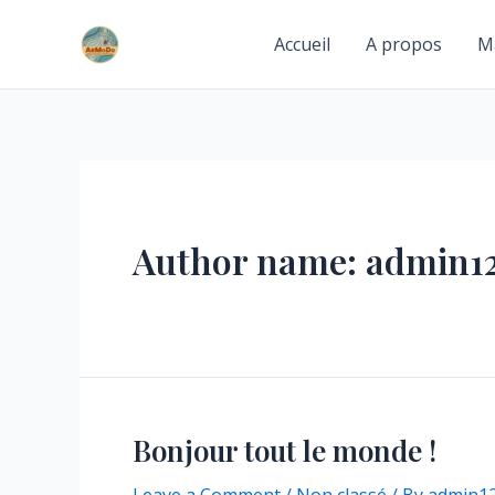
Skip
to
Accueil
A propos
M
content
Author name: admin1
Bonjour tout le monde !